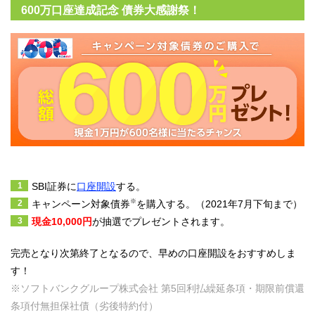
600万口座達成記念 債券大感謝祭！
SBI証券に
口座開設
する。
※
キャンペーン対象債券
を購入する。（2021年7月下旬まで）
現金10,000円
が抽選でプレゼントされます。
完売となり次第終了となるので、早めの口座開設をおすすめしま
す！
※ソフトバンクグループ株式会社 第5回利払繰延条項・期限前償還
条項付無担保社債（劣後特約付）