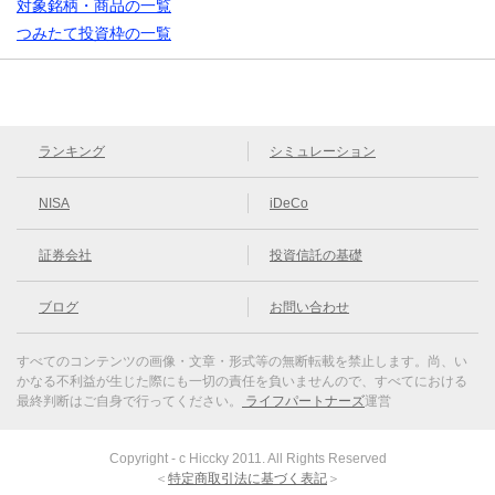
対象銘柄・商品の一覧
つみたて投資枠の一覧
ランキング
シミュレーション
NISA
iDeCo
証券会社
投資信託の基礎
ブログ
お問い合わせ
すべてのコンテンツの画像・文章・形式等の無断転載を禁止します。
尚、い
かなる不利益が生じた際にも一切の責任を負いませんので、すべてにおける
最終判断はご自身で行ってください。
ライフパートナーズ
運営
Copyright - c Hiccky 2011. All Rights Reserved
＜
特定商取引法に基づく表記
＞