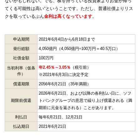
ないかもしれない。でも、株を持っている投資家よりお金が帰っ
てくる可能性は高い”ということです。ただし、普通社債よりリス
クを取っているぶん
金利は高くなっています
。
申込期間
2021年6月4日から6月18日まで
発行総額
4,050億円（4,050億円÷100万円＝40.5万口）
社債金額
100万円
年2.45％～3.05％
（税引前）
当初利率（仮条
件）
※2021年6月3日に決定予定
償還期限
2056年6月21日（35年満期）
2026年6月21日、および以降の各利払い日に、ソフ
期限前償還
トバンクグループの意思で繰り上げ償還される（満
期前に元金を返される）ことがあります。
利払日
毎年6月21日、12月21日
払込期日
2021年6月21日