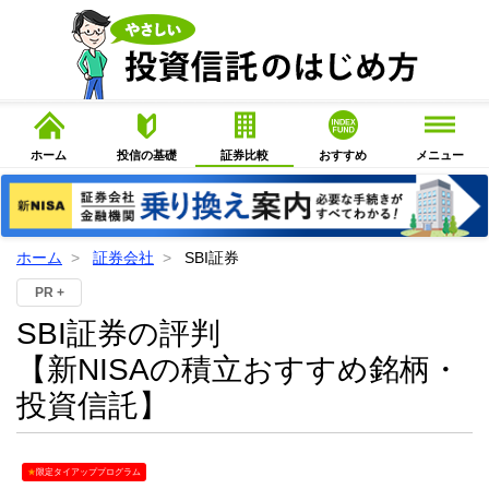
ホーム
投信の基礎
証券比較
おすすめ
メニュー
ホーム
証券会社
SBI証券
PR +
SBI証券の評判
【新NISAの積立おすすめ銘柄・
投資信託】
★
限定タイアッププログラム