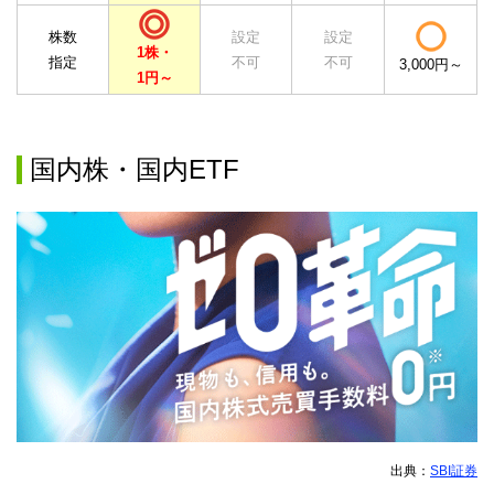
株数
設定
設定
1株・
指定
不可
不可
3,000円～
1円～
国内株・国内ETF
出典：
SBI証券