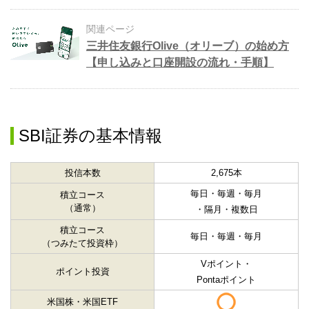
関連ページ
三井住友銀行Olive（オリーブ）の始め方
【申し込みと口座開設の流れ・手順】
SBI証券の基本情報
投信本数
2,675本
毎日・毎週・毎月
積立コース
（通常）
・隔月・複数日
積立コース
毎日・毎週・毎月
（つみたて投資枠）
Vポイント・
ポイント投資
Pontaポイント
米国株・米国ETF