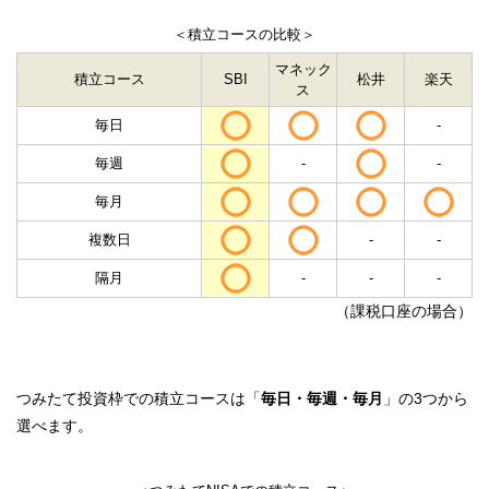
＜積立コースの比較＞
マネック
積立コース
SBI
松井
楽天
ス
毎日
-
毎週
-
-
毎月
複数日
-
-
隔月
-
-
-
（課税口座の場合）
つみたて投資枠での積立コースは「
毎日・毎週・毎月
」の3つから
選べます。