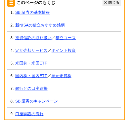
このページのもくじ
閉じる
SBI証券の基本情報
新NISAの積立おすすめ銘柄
投資信託の取り扱い
／
積立コース
定期売却サービス
／
ポイント投資
米国株・米国ETF
国内株・国内ETF
／
単元未満株
銀行との口座連携
SBI証券のキャンペーン
口座開設の流れ