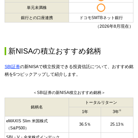
単元未満株
銀行との口座連携
ドコモSMTBネット銀行
（
2026年8月現在）
新NISAの積立おすすめ銘柄
SBI証券
の新NISAで積立投資できる投資信託について、おすすめ銘
柄を5つピックアップして紹介します。
＜SBI証券の新NISA積立おすすめ銘柄＞
トータルリターン
銘柄名
※
1年
3年
eMAXIS Slim 米国株式
36.5％
25.13％
（S&P500）
SBI・V・全米株式インデック