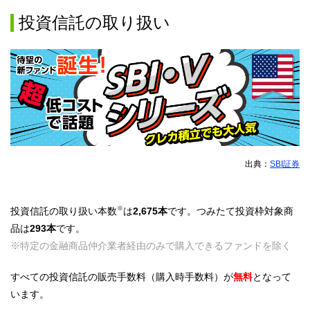
投資信託の取り扱い
出典：
SBI証券
※
投資信託の取り扱い本数
は
2,675本
です。つみたて投資枠対象商
品は
293本
です。
※特定の金融商品仲介業者経由のみで購入できるファンドを除く
すべての投資信託の販売手数料（購入時手数料）が
無料
となって
います。