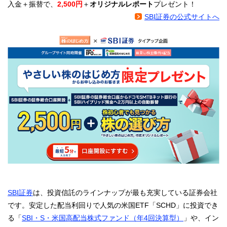
入金＋振替で、
2,500円
＋
オリジナルレポート
プレゼント！
SBI証券の公式サイトへ
SBI証券
は、投資信託のラインナップが最も充実している証券会社
です。安定した配当利回りで人気の米国ETF「SCHD」に投資でき
る「
SBI・S・米国高配当株式ファンド（年4回決算型）
」や、イン