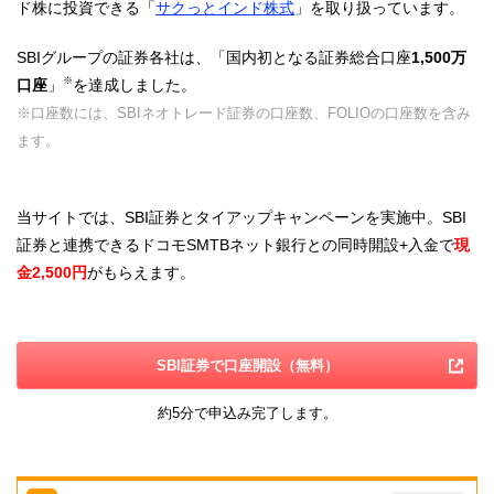
ド株に投資できる「
サクっとインド株式
」を取り扱っています。
SBIグループの証券各社は、「国内初となる証券総合口座
1,500万
※
口座
」
を達成しました。
※口座数には、SBIネオトレード証券の口座数、FOLIOの口座数を含み
ます。
当サイトでは、SBI証券とタイアップキャンペーンを実施中。SBI
証券と連携できるドコモSMTBネット銀行との同時開設+入金で
現
金2,500円
がもらえます。
SBI証券で口座開設（無料）
約5分で申込み完了します。