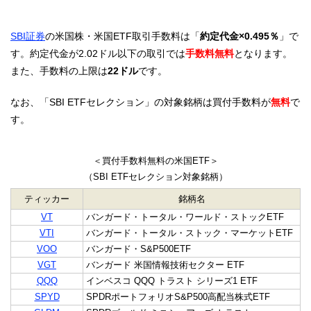
SBI証券
の米国株・米国ETF取引手数料は「
約定代金×0.495％
」で
す。約定代金が2.02ドル以下の取引では
手数料無料
となります。
また、手数料の上限は
22ドル
です。
なお、「SBI ETFセレクション」の対象銘柄は買付手数料が
無料
で
す。
＜買付手数料無料の米国ETF＞
（SBI ETFセレクション対象銘柄）
ティッカー
銘柄名
VT
バンガード・トータル・ワールド・ストックETF
VTI
バンガード・トータル・ストック・マーケットETF
VOO
バンガード・S&P500ETF
VGT
バンガード 米国情報技術セクター ETF
QQQ
インベスコ QQQ トラスト シリーズ1 ETF
SPYD
SPDRポートフォリオS&P500高配当株式ETF