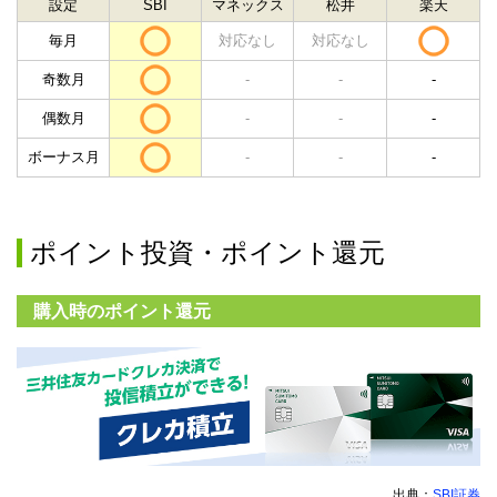
設定
SBI
マネックス
松井
楽天
毎月
対応なし
対応なし
奇数月
-
-
-
偶数月
-
-
-
ボーナス月
-
-
-
ポイント投資・ポイント還元
購入時のポイント還元
出典：
SBI証券