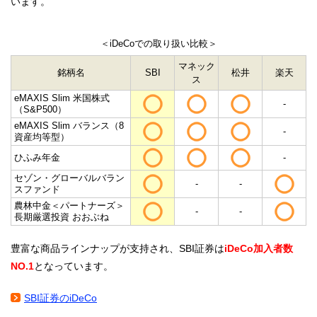
います。
＜iDeCoでの取り扱い比較＞
マネック
銘柄名
SBI
松井
楽天
ス
eMAXIS Slim 米国株式
-
（S&P500）
eMAXIS Slim バランス（8
-
資産均等型）
ひふみ年金
-
セゾン・グローバルバラン
-
-
スファンド
農林中金＜パートナーズ＞
-
-
長期厳選投資 おおぶね
豊富な商品ラインナップが支持され、SBI証券は
iDeCo加入者数
NO.1
となっています。
SBI証券のiDeCo