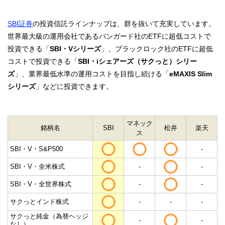
SBI証券
の投資信託ラインナップは、群を抜いて充実しています。
世界最大級の運用会社であるバンガード社のETFに超低コストで
投資できる「
SBI・Vシリーズ
」、ブラックロック社のETFに超低
コストで投資できる「
SBI・iシェアーズ（サクっと）シリー
ズ
」、業界最低水準の運用コストを目指し続ける「
eMAXIS Slim
シリーズ
」などに投資できます。
マネック
銘柄名
SBI
松井
楽天
ス
SBI・V・S&P500
-
SBI・V・全米株式
-
-
SBI・V・全世界株式
-
-
サクっとインド株式
-
-
-
サクっと純金（為替ヘッジ
-
-
なし）