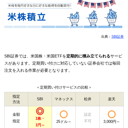
出典：
SBI証券
SBI証券では、米国株・米国ETFを
定期的に積み立てられる
サービ
スがあります。定期買い付けに対応していない証券会社では毎回
注文を入れる作業が必要となります。
＜定期買い付けサービスの比較＞
指定
SBI
マネックス
松井
楽天
方法
金額
設定
1株・
指定
不可
25ドル～
3,000円～
1円～