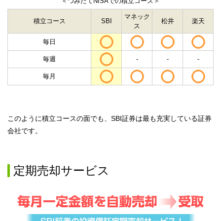
＜つみたてNISAでの積立コース＞
マネック
積立コース
SBI
松井
楽天
ス
毎日
毎週
-
-
-
毎月
このように積立コースの面でも、SBI証券は最も充実している証券
会社です。
定期売却サービス