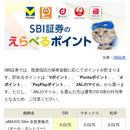
出典：
SBI証券
SBI証券では、投資信託の保有金額に応じてポイントが貯まりま
す。貯めるポイントは「
Vポイント
」、「
Pontaポイント
」、「
d
ポイント
」、「
PayPayポイント
」、「
JALのマイル
」から選べま
す。ただし、「JALのマイル」を選んだ方は通常の0.5倍の付与率
となるため、ご注意ください。
銘柄名
SBI
マネックス
松井
eMAXIS Slim 全世界株式
0.0175
0.0175
0.0175
（オール・カントリー）