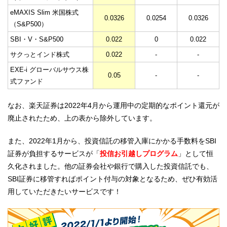
eMAXIS Slim 米国株式
0.0326
0.0254
0.0326
（S&P500）
SBI・V・S&P500
0.022
0
0.022
サクっとインド株式
0.022
-
-
EXE-i グローバルサウス株
0.05
-
-
式ファンド
なお、楽天証券は2022年4月から運用中の定期的なポイント還元が
廃止されたため、上の表から除外しています。
また、2022年1月から、投資信託の移管入庫にかかる手数料をSBI
証券が負担するサービスが「
投信お引越しプログラム
」として恒
久化されました。他の証券会社や銀行で購入した投資信託でも、
SBI証券に移管すればポイント付与の対象となるため、ぜひ有効活
用していただきたいサービスです！