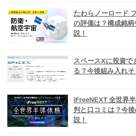
たわらノーロード 
の評価は？構成銘柄
説！
スペースXに投資で
る？今後組み入れそ
iFreeNEXT 全
判と口コミは？今後
説！