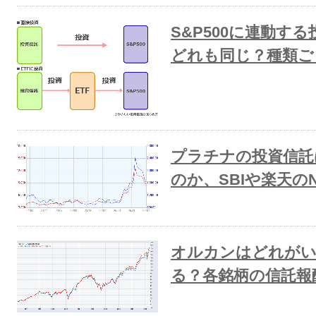
S&P500に連動す
どれも同じ？種類ご
プラチナの投資信託
のか、SBIや楽天の
オルカンはどれがい
る？各銘柄の信託報