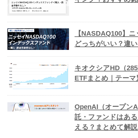
【NASDAQ100】
どっちがいい？違い
キオクシアHD（28
ETFまとめ｜テー
OpenAI（オープ
託・ファンドはある
える？まとめて解説