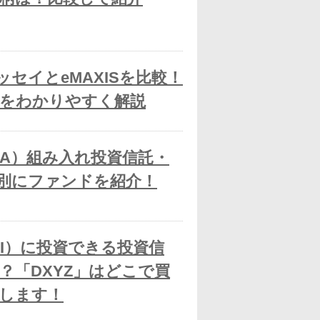
ニッセイとeMAXISを比較！
をわかりやすく解説
5A）組み入れ投資信託・
マ別にファンドを紹介！
ンAI）に投資できる投資信
？「DXYZ」はどこで買
します！