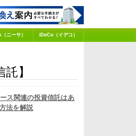
SA（ニーサ）
iDeCo（イデコ）
信託】
ース関連の投資信託はあ
方法を解説