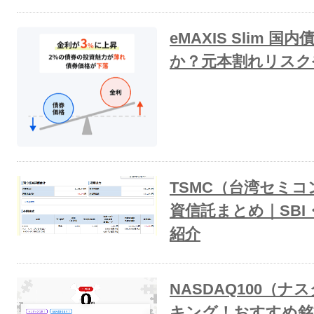
eMAXIS Slim
か？元本割れリスク
TSMC（台湾セミ
資信託まとめ｜SB
紹介
NASDAQ100（ナ
キング！おすすめ銘