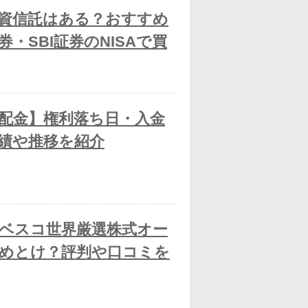
資信託はある？おすすめ
・SBI証券のNISAで買
配金】権利落ち日・入金
績や推移を紹介
ベスコ世界厳選株式オー
めとけ？評判や口コミを