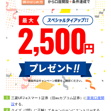
三菱UFJ eスマート証券（旧auカブコム証券）に
新規口座開
設
する。
クイズ（2問）に正解してキャンペーンにエントリーする。