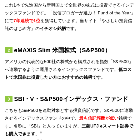
これ1本で先進国から新興国まで全世界の株式に投資できるインデ
ックスファンドです。「投信ブロガーが選ぶ！ Fund of the Year」
にて
7年連続で1位
を獲得しています。当サイト『やさしい投資信
託のはじめ方』の
イチオシ銘柄
です。
eMAXIS Slim 米国株式（S&P500）
アメリカの代表的な500社の株式から構成される指数「S&P500」
へ連動するように運用されるインデックスファンドです。
低コス
トで米国株に投資したい方におすすめの銘柄です
。
SBI・V・S&P500インデックス・ファンド
こちらもS&P500を連動対象とする投資信託です。S&P500に連動
させるインデックスファンドの中で、
最も信託報酬が低い
銘柄で
す。名称に「SBI」と入っていますが、
三菱UFJ eスマート証券で
※
も購入できます
。