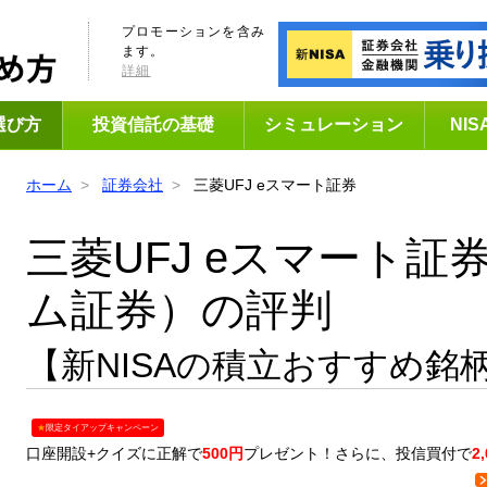
プロモーションを含み
ます。
詳細
選び方
投資信託の基礎
シミュレーション
NI
ホーム
証券会社
三菱UFJ eスマート証券
三菱UFJ eスマート証
ム証券）の評判
【新NISAの積立おすすめ銘
★
限定タイアップキャンペーン
口座開設+クイズに正解で
500円
プレゼント！さらに、投信買付で
2