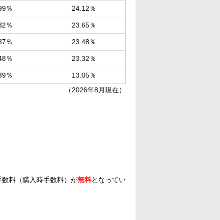
.99％
24.12％
.32％
23.65％
.87％
23.48％
.48％
23.32％
.39％
13.05％
（2026年8月現在）
手数料（購入時手数料）が
無料
となってい