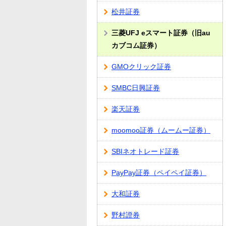
松井証券
三菱UFJ eスマート証券（旧au
カブコム証券）
GMOクリック証券
SMBC日興証券
楽天証券
moomoo証券（ムームー証券）
SBIネオトレード証券
PayPay証券（ペイペイ証券）
大和証券
野村證券