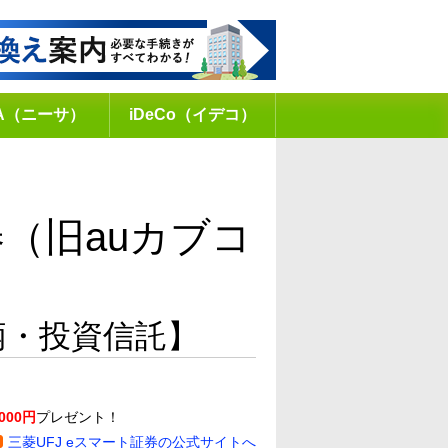
SA（ニーサ）
iDeCo（イデコ）
券（旧auカブコ
柄・投資信託】
,000円
プレゼント！
三菱UFJ eスマート証券の公式サイトへ