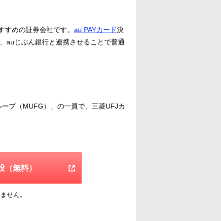
おすすめの証券会社です。
au PAYカード
決
、auじぶん銀行と連携させることで普通
ループ（MUFG）」の一員で、三菱UFJカ
設（無料）
りません。