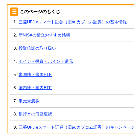
このページのもくじ
三菱UFJ eスマート証券（旧auカブコム証券）の基本情報
新NISAの積立おすすめ銘柄
投資信託の取り扱い
ポイント投資・ポイント還元
米国株・米国ETF
国内株・国内ETF
単元未満株
銀行との口座連携
三菱UFJ eスマート証券（旧auカブコム証券）のキャンペー