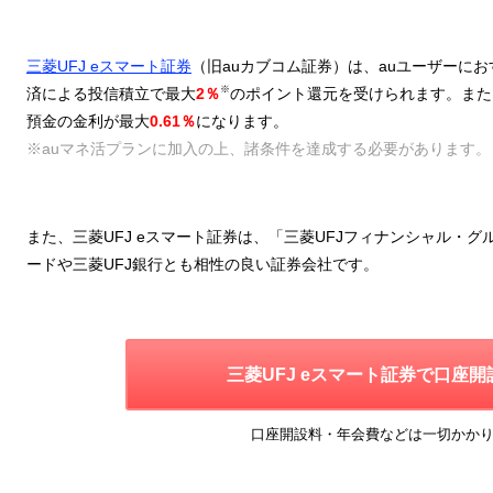
三菱UFJ eスマート証券
（旧auカブコム証券）は、auユーザーに
※
済による投信積立で最大
2％
のポイント還元を受けられます。また
預金の金利が最大
0.61％
になります。
※auマネ活プランに加入の上、諸条件を達成する必要があります。
また、三菱UFJ eスマート証券は、「三菱UFJフィナンシャル・グ
ードや三菱UFJ銀行とも相性の良い証券会社です。
三菱UFJ eスマート証券で
口座開
口座開設料・年会費などは一切かか