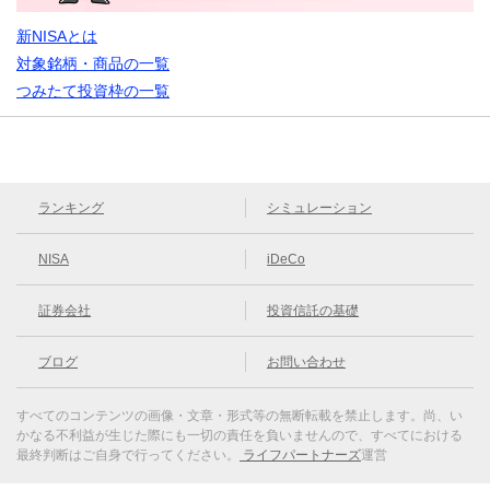
新NISAとは
対象銘柄・商品の一覧
つみたて投資枠の一覧
ランキング
シミュレーション
NISA
iDeCo
証券会社
投資信託の基礎
ブログ
お問い合わせ
すべてのコンテンツの画像・文章・形式等の無断転載を禁止します。
尚、い
かなる不利益が生じた際にも一切の責任を負いませんので、すべてにおける
最終判断はご自身で行ってください。
ライフパートナーズ
運営