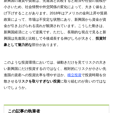
新興国の通貨や資産は、先進国と比較すると経済や社会の規模が
小さいため、社会情勢や外交関係の変化によって、大きく値を上
げ下げすることがあります。2018年はアメリカの金利上昇や貿易
政策によって、市場は不安定な状態にあり、新興国から資金が資
金が引き上げられる流れが観測されています。こうした動きは、
新興国経済にとって逆風です。ただし、長期的な視点で見ると新
興国は先進国と比較して今後成長する伸びしろが大きく、
投資対
象として魅力的な
部分があります。
このような投資環境においては、値動きだけを見てリスクの大き
い新興国にだけ投資するのではなく、相対的にリスクが小さい先
進国の資産への投資比率を増やすほか、
積立投資
で投資時期を分
散させる
リスクを取りすぎない投資
に取り組むのが良いのではな
いでしょうか。
この記事の執筆者