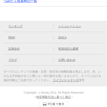
つみたて投資枠の一覧
ランキング
シミュレーション
NISA
iDeCo
証券会社
投資信託の基礎
ブログ
お問い合わせ
すべてのコンテンツの画像・文章・形式等の無断転載を禁止します。
尚、い
かなる不利益が生じた際にも一切の責任を負いませんので、すべてにおける
最終判断はご自身で行ってください。
ライフパートナーズ
運営
Copyright - c Hiccky 2011. All Rights Reserved
＜
特定商取引法に基づく表記
＞