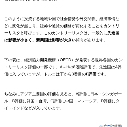
このように投資する地域や国で社会情勢や外交関係、経済事情な
どに変化が起こり、証券や通貨の価格が変化することを
カントリ
ーリスク
と呼びます。このカントリーリスクは、一般的に
先進国
は影響が小さく、新興国は影響が大きい
傾向があります。
下の表は、経済協力開発機構（OECD）が発表する世界各国のカン
トリーリスク評価の一部です。A～Hの8段階評価で、先進国はA評
価に入っていますが、トルコは下から3番目の
F評価
です。
ちなみにアジア主要国の評価を見ると、A評価に日本・シンガポー
ル、B評価に韓国・台湾、C評価に中国・マレーシア、D評価にタ
イ・インドなどが入っています。