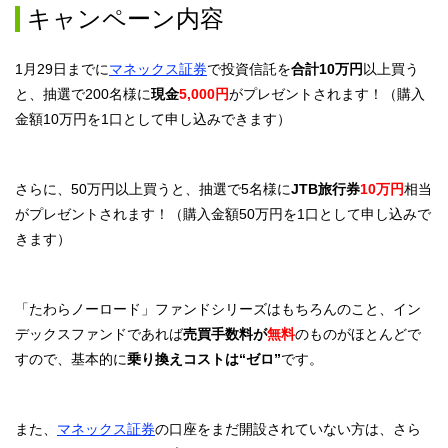
キャンペーン内容
1月29日までに
マネックス証券
で投資信託を
合計10万円
以上買う
と、抽選で200名様に
現金
5,000円
がプレゼントされます！（購入
金額10万円を1口として申し込みできます）
さらに、50万円以上買うと、抽選で5名様に
JTB旅行券
10万円
相当
がプレゼントされます！（購入金額50万円を1口として申し込みで
きます）
「たわらノーロード」ファンドシリーズはもちろんのこと、イン
デックスファンドであれば
売買手数料が
無料
のものがほとんどで
すので、基本的に
乗り換えコストは“ゼロ”
です。
また、
マネックス証券
の口座をまだ開設されていない方は、さら