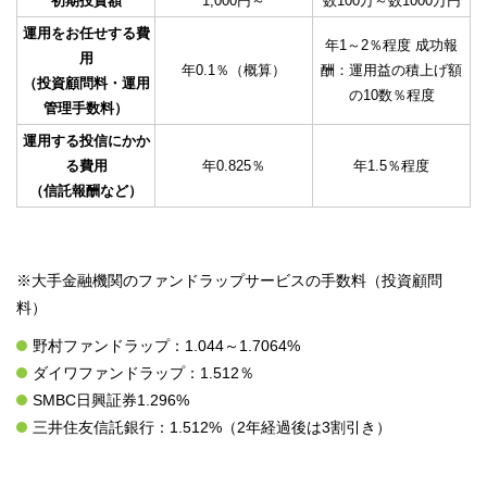
初期投資額
1,000円～
数100万～数1000万円
運用をお任せする費
年1～2％程度 成功報
用
年0.1％（概算）
酬：運用益の積上げ額
（投資顧問料・運用
の10数％程度
管理手数料）
運用する投信にかか
る費用
年0.825％
年1.5％程度
（信託報酬など）
※大手金融機関のファンドラップサービスの手数料（投資顧問
料）
野村ファンドラップ：1.044～1.7064%
ダイワファンドラップ：1.512％
SMBC日興証券1.296%
三井住友信託銀行：1.512%（2年経過後は3割引き）