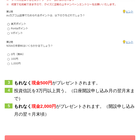
スタンプはカテゴリごとにいずれかをクリアすることで1つ獲得で
きます。
＜スタンプの獲得条件＞
カテゴリ
取引
給与・賞与の受取
入金
年金の受取
もれなく
現金
500円
がプレゼントされます。
定額自動入金サービス
による入金
投資信託を
3万円以上買う。（
口座開設申し込み月の翌月末ま
で）
口座振替
（例：
三菱UFJ eスマート証券
の
口座振替
クレカ積立の引落など）
もれなく
現金
2,000円
がプレゼントされます。（開設申し込み
月の翌々月末頃）
au PAY 残高へのチャージ（オートチャー
ジ含む）
キャッシュレス
※1
スマホ決済（残高へのチャージ）
決済
じぶん銀行スマホデビットの利用