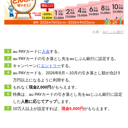
じぶんプラスのプレミアムステージを目指す人は、以下の5つで攻
略するのがおすすめです。
定額自動入金
出典：
auじぶん銀行
口座振替
スマホ決済（残高へのチャージ）
auマネーコネクト
au PAYカードに
入会
する。
総資産残高50万円以上
au PAYカードの引き落とし先をauじぶん銀行に設定する。
キャンペーンに
エントリー
する。
au PAYカードを、2026年8月～10月の引き落とし額が合計3
万円以上になるように利用する。
もれなく
現金2,000円
がもらえます。
特典は、au PAYカードの引き落とし先をauじぶん銀行に設定
した
人数に応じてアップ
します。
10万人以上が設定すれば、
現金5,000円
がもらえます。