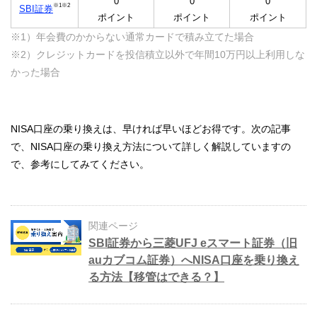
0
0
0
※1
※2
SBI証券
ポイント
ポイント
ポイント
※1）年会費のかからない通常カードで積み立てた場合
※2）クレジットカードを投信積立以外で年間10万円以上利用しな
かった場合
NISA口座の乗り換えは、早ければ早いほどお得です。次の記事
で、NISA口座の乗り換え方法について詳しく解説していますの
で、参考にしてみてください。
関連ページ
SBI証券から三菱UFJ eスマート証券（旧
auカブコム証券）へNISA口座を乗り換え
る方法【移管はできる？】