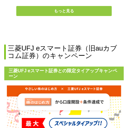
もっと見る
＜じぶんプラスの特典内容＞
特典
レギュラー
シルバー
ゴールド
プレミアム
ATM利用手数
入金
月2回
何度でも無料
料
出金
月2回
月5回
月10回
月15回
無料回数
三菱UFJ eスマート証券（旧auカブ
他行への
コム証券）のキャンペーン
振込手数料
月3回
月5回
月10回
月15回
※
無料回数
三菱UFJ eスマート証券との限定タイアップキャンペ
※auじぶん銀行・三菱UFJ銀行への振り込みは何度でも無料
ーン
じぶんプラスのステージは、獲得スタンプ数により翌月分が決ま
※
ります
。スタンプはカテゴリごとの条件をクリアするごとに1つ
獲得できます。
※毎月20日終了時点で判定