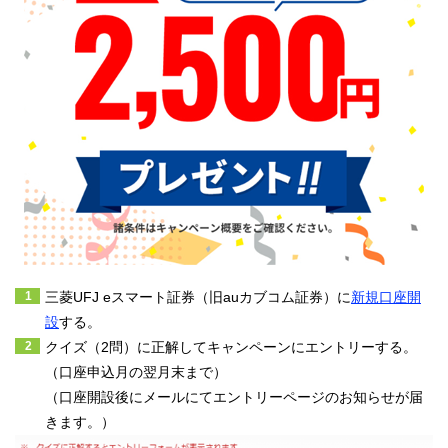
なお、特別条件に該当する人は、獲得スタンプ数に関わらずステ
ージ判定が優遇されます。
＜ステージの判定方法＞
条件
レギュラー
シルバー
ゴールド
プレミアム
必要
0～1個
2～3個
4個
5個以上
スタンプ
総資産
残高
100万円以上
三菱UFJ eスマート証券（旧auカブコム証券）に
新規口座開
カードローン
総資産
設
する。
特別
–
–
残高
残高
条件
クイズ（2問）に正解してキャンペーンにエントリーする。
1万円以上
1,000万円以上
（口座申込月の翌月末まで）
住宅ローン
（口座開設後にメールにてエントリーページのお知らせが届
残高
きます。）
1円以上