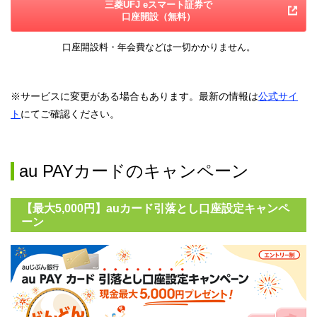
三菱UFJ eスマート証券で
じぶん銀行決済の利用
口座開設（無料）
じぶん銀行toto（WINNER・toto・BIG）
エンタメ
の購入
口座開設料・年会費などは一切かかりません。
※2
公営競技への入金
外貨預金の取引
※サービスに変更がある場合もあります。最新の情報は
公式サイ
じぶん銀行FXの取引
資産運用
ト
にてご確認ください。
auマネーコネクト
の設定
円定期預金残高1円以上
総資産残高50万円以上
au PAYカードのキャンペーン
外貨預金残高10万円以上
残高
仕組預金残高10万円以上
カードローン残高1万円以上
【最大5,000円】auカード引落とし口座設定キャンペ
住宅ローン残高1円以上
ーン
※1）メルペイ、PayB、PayPay、pring、FamiPayへのチャージが
対象
※2）即PAT、TELEBOAT、SPAT4、オッズパークへの入金が対象