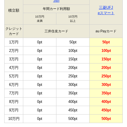
SBI
三菱UFJ
年間カード利用額
積立額
eスマート
10万円
10万円
未満
以上
クレジット
三井住友カード
au Payカード
カード
1万円
0pt
50pt
50pt
2万円
0pt
100pt
100pt
3万円
0pt
150pt
150pt
4万円
0pt
200pt
200pt
5万円
0pt
250pt
250pt
6万円
0pt
300pt
300pt
7万円
0pt
350pt
350pt
8万円
0pt
400pt
400pt
9万円
0pt
450pt
450pt
10万円
0pt
500pt
500pt