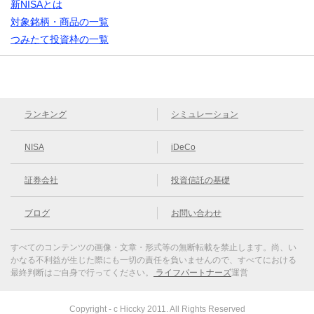
新NISAとは
対象銘柄・商品の一覧
つみたて投資枠の一覧
ランキング
シミュレーション
NISA
iDeCo
証券会社
投資信託の基礎
ブログ
お問い合わせ
すべてのコンテンツの画像・文章・形式等の無断転載を禁止します。
尚、い
かなる不利益が生じた際にも一切の責任を負いませんので、すべてにおける
最終判断はご自身で行ってください。
ライフパートナーズ
運営
Copyright - c Hiccky 2011. All Rights Reserved