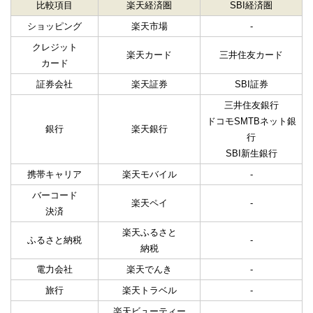
比較項目
楽天経済圏
SBI経済圏
ショッピング
楽天市場
-
クレジット
楽天カード
三井住友カード
カード
証券会社
楽天証券
SBI証券
三井住友銀行
ドコモSMTBネット銀
銀行
楽天銀行
行
SBI新生銀行
携帯キャリア
楽天モバイル
-
バーコード
楽天ペイ
-
決済
楽天ふるさと
ふるさと納税
-
納税
電力会社
楽天でんき
-
旅行
楽天トラベル
-
楽天ビューティー