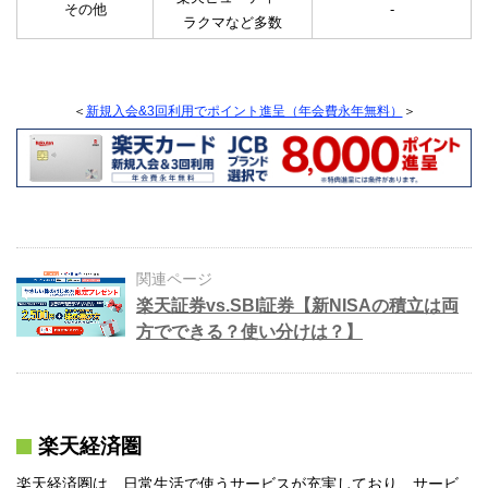
その他
-
ラクマなど多数
＜
新規入会&3回利用でポイント進呈（年会費永年無料）
＞
関連ページ
楽天証券vs.SBI証券【新NISAの積立は両
方でできる？使い分けは？】
楽天経済圏
楽天経済圏は、日常生活で使うサービスが充実しており、サービ