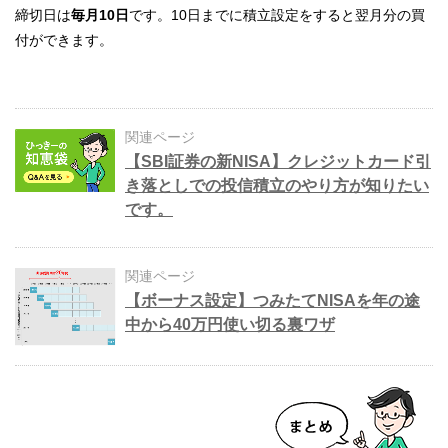
締切日は
毎月10日
です。10日までに積立設定をすると翌月分の買
付ができます。
関連ページ
【SBI証券の新NISA】クレジットカード引
き落としでの投信積立のやり方が知りたい
です。
関連ページ
【ボーナス設定】つみたてNISAを年の途
中から40万円使い切る裏ワザ