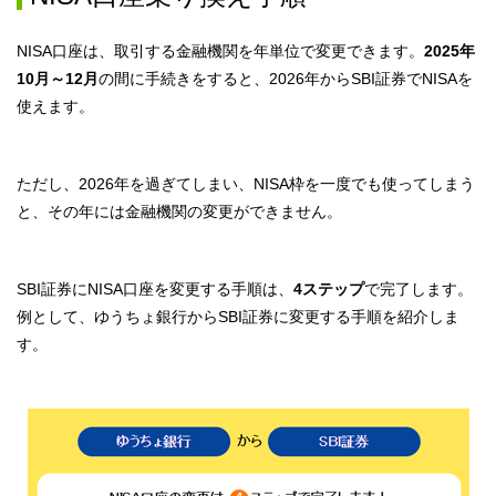
非課税枠を使ったとみなされます。その後、値上がりして、評価
額が100万円になったとしても、使った枠は10万円分のままです。
NISA口座は、取引する金融機関を年単位で変更できます。
2025年
※購入した金額に基づいて計算がされる方式のこと
10月～12月
の間に手続きをすると、2026年からSBI証券でNISAを
使えます。
新NISAの枠は、売却すると翌年に復活します。復活する枠も簿価
残高方式で計算されるため、100万円で売却しても、10万円しか復
ただし、2026年を過ぎてしまい、NISA枠を一度でも使ってしまう
活しません。変更後の金融機関ですぐに買い直した場合、100万円
と、その年には金融機関の変更ができません。
分の枠を使うことになるため、
90万円分枠を無駄にしてしまうの
です
。
SBI証券にNISA口座を変更する手順は、
4ステップ
で完了します。
例として、ゆうちょ銀行からSBI証券に変更する手順を紹介しま
す。