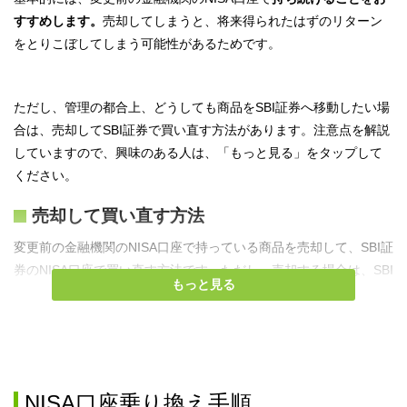
すすめします。
売却してしまうと、将来得られたはずのリターン
をとりこぼしてしまう可能性があるためです。
ただし、管理の都合上、どうしても商品をSBI証
券へ移動したい場
合は、売却してSBI証券で買い直す方法があります。注意点を解説
していますので、興味のある人は、「もっと見る」をタップして
ください。
売却して買い直す方法
変更前の金融機関のNISA口座で持っている商品を売却して、SBI証
券のNISA口座で買い直す方法です。ただし、売却する場合は、SBI
もっと見る
証券で買い直した際に、生涯非課税投資枠を
無駄遣いしてしまう
ことがあるため注意が必要です。
※
NISA口座の生涯非課税枠は「簿価残高方式
」で管理されている
NISA口座乗り換え手順
ため、新NISA口座で10万円分の商品を購入した場合、10万円分の