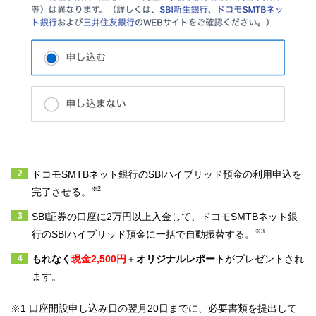
ドコモSMTBネット銀行のSBIハイブリッド預金の利用申込を
※2
完了させる。
SBI証券の口座に2万円以上入金して、ドコモSMTBネット銀
※3
行のSBIハイブリッド預金に一括で自動振替する。
もれなく
現金
2,500円
＋
オリジナルレポート
がプレゼントされ
ます。
※1
口座開設申し込み日の翌月20日までに、必要書類を提出して