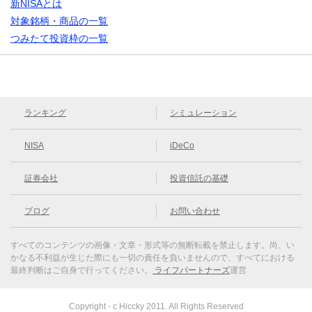
新NISAとは
対象銘柄・商品の一覧
つみたて投資枠の一覧
ランキング
シミュレーション
NISA
iDeCo
証券会社
投資信託の基礎
ブログ
お問い合わせ
すべてのコンテンツの画像・文章・形式等の無断転載を禁止します。
尚、い
かなる不利益が生じた際にも一切の責任を負いませんので、すべてにおける
最終判断はご自身で行ってください。
ライフパートナーズ
運営
Copyright - c Hiccky 2011. All Rights Reserved