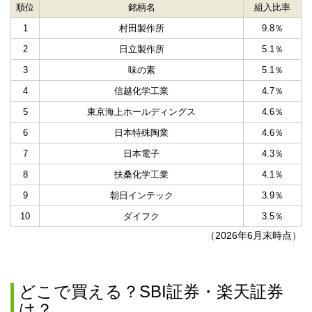
順位
銘柄名
組入比率
1
村田製作所
9.8％
2
日立製作所
5.1％
3
味の素
5.1％
4
信越化学工業
4.7％
5
東京海上ホールディングス
4.6％
6
日本特殊陶業
4.6％
7
日本電子
4.3％
8
扶桑化学工業
4.1％
9
朝日インテック
3.9％
10
ダイフク
3.5％
（
2026年6月末時点）
どこで買える？SBI証券・楽天証券
は？