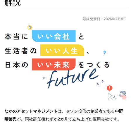
解説
最終更新日：
2026年7月8日
なかのアセットマネジメント
は、セゾン投信の創業者である
中野
晴啓氏
が、同社辞任後わずか2カ月で立ち上げた運用会社です。