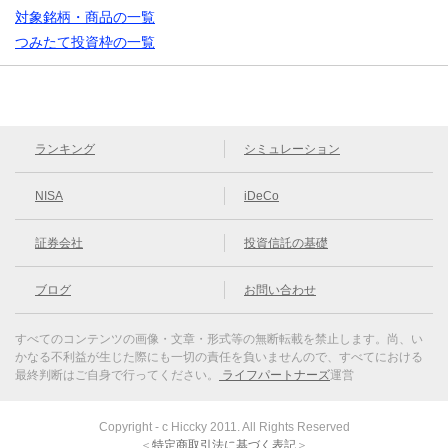
対象銘柄・商品の一覧
つみたて投資枠の一覧
ランキング
シミュレーション
NISA
iDeCo
証券会社
投資信託の基礎
ブログ
お問い合わせ
すべてのコンテンツの画像・文章・形式等の無断転載を禁止します。
尚、い
かなる不利益が生じた際にも一切の責任を負いませんので、すべてにおける
最終判断はご自身で行ってください。
ライフパートナーズ
運営
Copyright - c Hiccky 2011. All Rights Reserved
＜
特定商取引法に基づく表記
＞