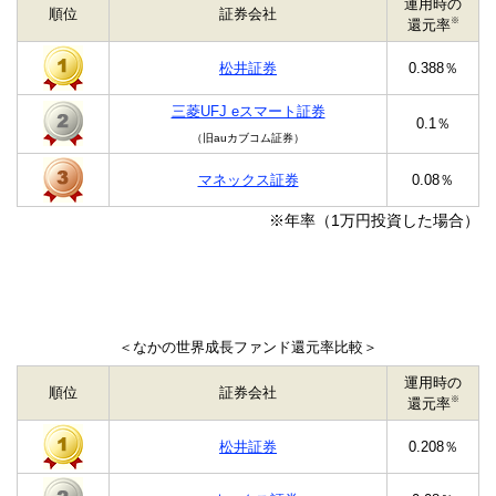
運用時の
順位
証券会社
※
還元率
松井証券
0.388％
三菱UFJ eスマート証券
0.1％
（旧auカブコム証券）
マネックス証券
0.08％
※年率（1万円投資した場合）
＜なかの世界成長ファンド還元率比較＞
運用時の
順位
証券会社
※
還元率
松井証券
0.208％