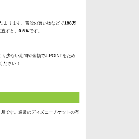
ントたまります。普段の買い物などで
188万
に直すと、
0.5％
です。
少ない期間や金額でJ-POINTをため
ください！
ヶ月
です。通常のディズニーチケットの有