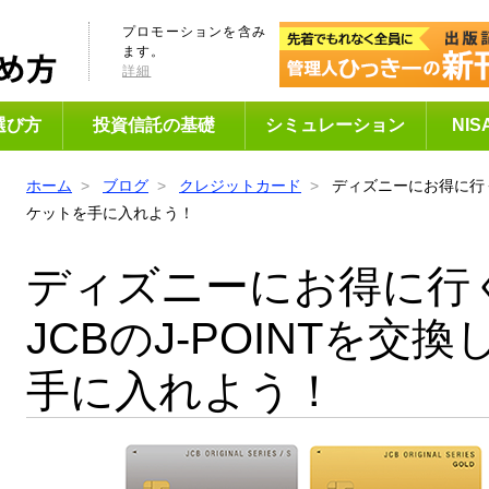
プロモーションを含み
ます。
詳細
選び方
投資信託の基礎
シミュレーション
NI
ホーム
ブログ
クレジットカード
ディズニーにお得に行く
ケットを手に入れよう！
ディズニーにお得に行
JCBのJ-POINTを交
手に入れよう！