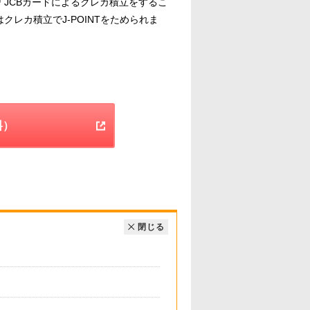
と「JCBカードによるクレカ積立をするこ
はクレカ積立でJ-POINTをためられま
料）
閉じる