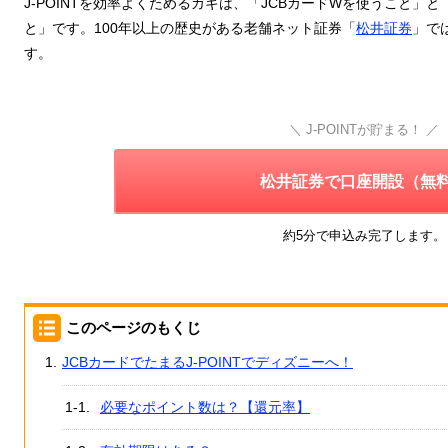
J-POINTを効率よくためるカギは、「JCBカードWを使うこと」
と」です。100年以上の歴史がある老舗ネット証券「
松井証券
」で
す。
＼ J-POINTが貯まる！ ／
松井証券で口座開設（無
約5分で申込み完了します。
このページのもくじ
JCBカードでたまるJ-POINTでディズニーへ！
必要なポイント数は？【還元率】