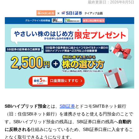
最終更新日：
2026年8月5日
SBIハイブリッド預金
とは、
SBI証券
とドコモSMTBネット銀行
（旧：住信SBIネット銀行）を連携させると使える円預金のことで
す。SBIハイブリッド預金の残高は、SBI証券口座の残高へ
自動的
に反映される
仕組みになっているため、SBI証券口座に入金するこ
となく取引できるようになります。