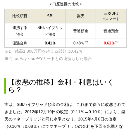
＜口座連携の比較＞
三菱UFJ
比較項目
SBI
楽天
eスマート
連携する
SBIハイブリッ
普通預金
普通預金
預金
ド預金
※1
※2
優遇金利
0.41％
0.48％
0.61％
※1）残高1,000万円を超える部分は
0.42％
※2）auPay・auPAYカードとの連携もした場合
【改悪の推移】金利・利息はいく
ら？
実は、SBIハイブリッド預金の金利は、これまで徐々に改悪されて
きました。2012年12月10日の改定（0.11％→0.10％）により、楽
天のマネーブリッジと同じ水準となり、2015年4月6日の改定
（0.10％→0.08％）にてマネーブリッジの金利を下回る水準とな