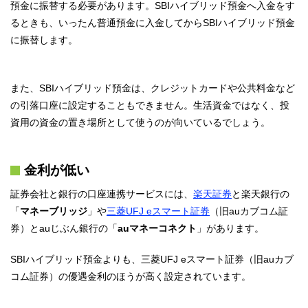
預金に振替する必要があります。SBIハイブリッド預金へ入金をす
るときも、いったん普通預金に入金してからSBIハイブリッド預金
に振替します。
また、SBIハイブリッド預金は、クレジットカードや公共料金など
の引落口座に設定することもできません。生活資金ではなく、投
資用の資金の置き場所として使うのが向いているでしょう。
金利が低い
証券会社と銀行の口座連携サービスには、
楽天証券
と楽天銀行の
「
マネーブリッジ
」や
三菱UFJ eスマート証券
（旧auカブコム証
券）とauじぶん銀行の「
auマネーコネクト
」があります。
SBIハイブリッド預金よりも、三菱UFJ eスマート証券（旧auカブ
コム証券）の優遇金利のほうが高く設定されています。