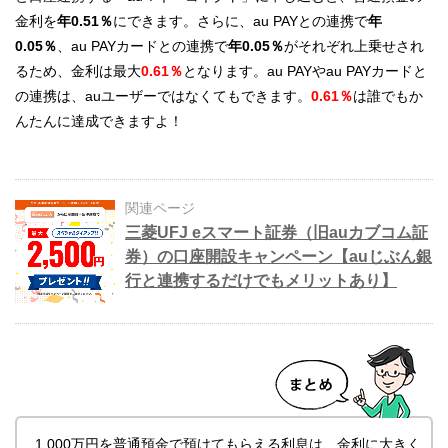
金利を
年
0.51％
にできます。さらに、au PAYとの連携で
年
0.05％
、au PAYカードとの連携で
年0.05％
がそれぞれ上乗せされ
るため、金利は最大
0.61％
となります。au PAYやau PAYカードと
の連携は、auユーザーではなくてもできます。
0.61％
は誰でもか
んたんに達成できますよ！
関連ページ
三菱UFJ eスマート証券（旧auカブコム証
券）の口座開設キャンペーン【auじぶん銀
行と連携するだけでもメリットあり】
1,000万円を普通預金で預けてもらえる利息は、金利に大きく