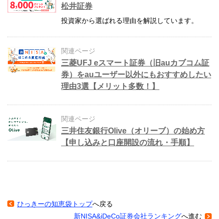
松井証券
投資家から選ばれる理由を解説しています。
関連ページ
三菱UFJ eスマート証券（旧auカブコム証
券）をauユーザー以外にもおすすめしたい
理由3選【メリット多数！】
関連ページ
三井住友銀行Olive（オリーブ）の始め方
【申し込みと口座開設の流れ・手順】
ひっきーの知恵袋トップ
へ戻る
新NISA&iDeCo証券会社ランキング
へ進む