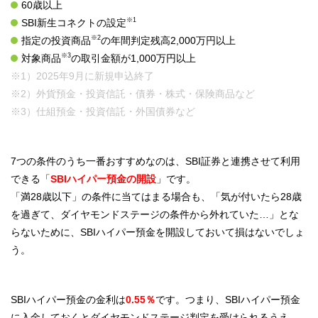
60歳以上
※1
SBI新生コネクトの設定
※2
指定の投資商品
の年間判定残高2,000万円以上
※3
対象商品
の取引金額が1,000万円以上
※1）2025年9月に新規申込終了
※2）外貨預金・投資信託・債券・株式・保険商品など
※3）仕組預金・投資信託・外国債券など
7つの条件のうち一番おすすめなのは、SBI証券と連携させて利用
できる「
SBIハイパー預金の開設
」です。
「満28歳以下」の条件に当てはまる場合も、「気が付いたら28歳
を過ぎて、ダイヤモンドステージの条件から外れていた…」とな
らないために、SBIハイパー預金を開設しておいて損はないでしょ
う。
SBIハイパー預金の金利は
0.55％
です。つまり、SBIハイパー預金
に入金しておくとダイヤモンドステージ判定を受けられるうえ