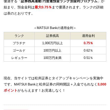
優遇する「
証券残高連動 円普通預金ランク別金利プログラム
」が
始まり、預金金利は
最大0.75％
まで優遇されます。ランクの詳細
は表のとおりです。
＜MATSUI Bankの適用金利＞
ランク
証券残高
適用金利
プラチナ
1,000万円以上
0.75％
ゴールド
100万円以上
0.62％
レギュラー
100万円未満
0.51％
現在、当サイトでは松井証券とタイアップキャンペーンを実施中
です。MATSUI Bankと松井証券の同時開設＋入金でもれなく
3,000
ポイント
がもらえます！お見逃しなく！