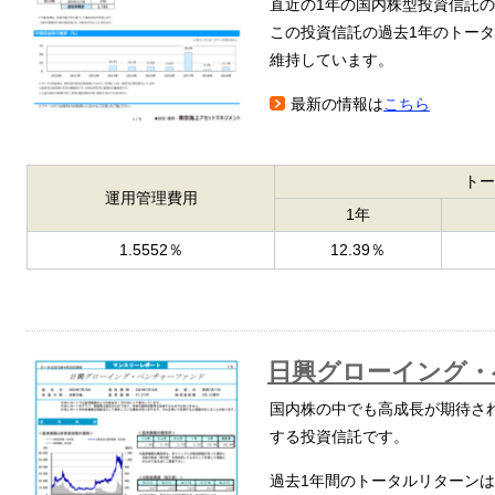
直近の1年の国内株型投資信託
この投資信託の過去1年のトー
維持しています。
最新の情報は
こちら
トー
運用管理費用
1年
1.5552％
12.39％
日興グローイング・
国内株の中でも高成長が期待さ
する投資信託です。
過去1年間のトータルリターンは