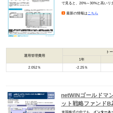
で見ると、20%～30%と高い
最新の情報は
こちら
トー
運用管理費用
1年
2.052％
-2.25％
netWINゴールド
ット戦略ファンドB
米国株式の中でも、
インターネ