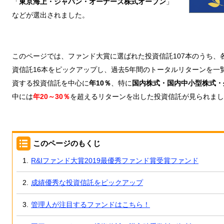
「
東京海上・ジャパン・オーナーズ株式オープン
」
などが選出されました。
このページでは、ファンド大賞に選ばれた投資信託107本のうち、
資信託16本をピックアップし、過去5年間のトータルリターンを一
資する投資信託を中心に
年10％
、特に
国内株式・国内中小型株式・
中には
年20～30％
を超えるリターンを出した投資信託が見られまし
このページのもくじ
R&Iファンド大賞2019最優秀ファンド賞受賞ファンド
成績優秀な投資信託をピックアップ
管理人が注目するファンドはこちら！