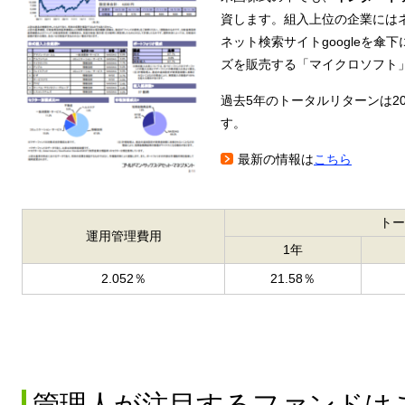
資します。組入上位の企業にはネ
ネット検索サイトgoogleを
ズを販売する「マイクロソフト
過去5年のトータルリターンは2
す。
最新の情報は
こちら
トー
運用管理費用
1年
2.052％
21.58％
管理人が注目するファンドは