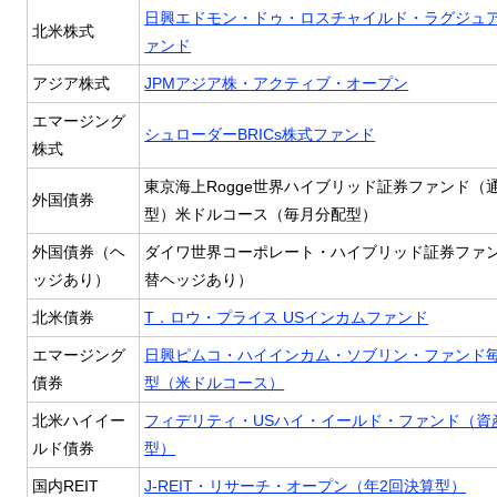
日興エドモン・ドゥ・ロスチャイルド・ラグジュ
北米株式
ァンド
アジア株式
JPMアジア株・アクティブ・オープン
エマージング
シュローダーBRICs株式ファンド
株式
東京海上Rogge世界ハイブリッド証券ファンド（
外国債券
型）米ドルコース（毎月分配型）
外国債券（ヘ
ダイワ世界コーポレート・ハイブリッド証券ファ
ッジあり）
替ヘッジあり）
北米債券
T．ロウ・プライス USインカムファンド
エマージング
日興ピムコ・ハイインカム・ソブリン・ファンド
債券
型（米ドルコース）
北米ハイイー
フィデリティ・USハイ・イールド・ファンド（資
ルド債券
型）
国内REIT
J-REIT・リサーチ・オープン（年2回決算型）