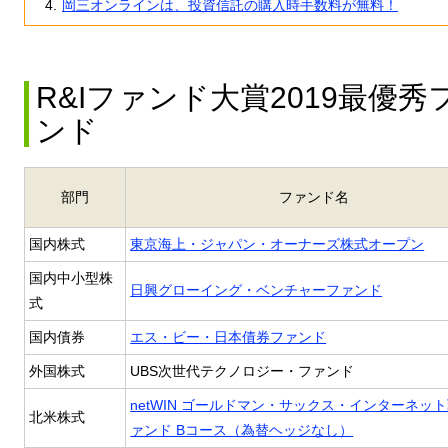
岡三オンラインは、投資信託の購入時手数料が無料！
R&Iファンド大賞2019最優
ンド
部門
ファンド名
国内株式
東京海上・ジャパン・オーナーズ株式オープン
国内中小型株
日興グローイング・ベンチャーファンド
式
国内債券
エス・ビー・日本債券ファンド
外国株式
UBS次世代テクノロジー・ファンド
netWIN ゴールドマン・サックス・インターネッ
北米株式
ァンド Bコース（為替ヘッジなし）