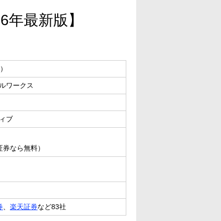
26年最新版】
5）
ルワークス
ィブ
I証券なら無料）
券
、
楽天証券
など83社