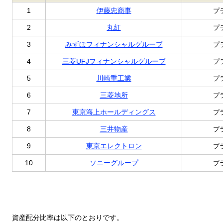
1
伊藤忠商事
プ
2
丸紅
プ
3
みずほフィナンシャルグループ
プ
4
三菱UFJフィナンシャルグループ
プ
5
川崎重工業
プ
6
三菱地所
プ
7
東京海上ホールディングス
プ
8
三井物産
プ
9
東京エレクトロン
プ
10
ソニーグループ
プ
資産配分比率は以下のとおりです。