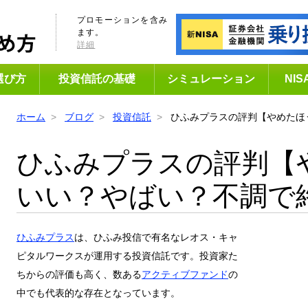
プロモーションを含み
ます。
詳細
選び方
投資信託の基礎
シミュレーション
NI
ホーム
ブログ
投資信託
ひふみプラスの評判【やめたほ
ひふみプラスの評判【
いい？やばい？不調で終
ひふみプラス
は、ひふみ投信で有名なレオス・キャ
ピタルワークスが運用する投資信託です。投資家た
ちからの評価も高く、数ある
アクティブファンド
の
中でも代表的な存在となっています。