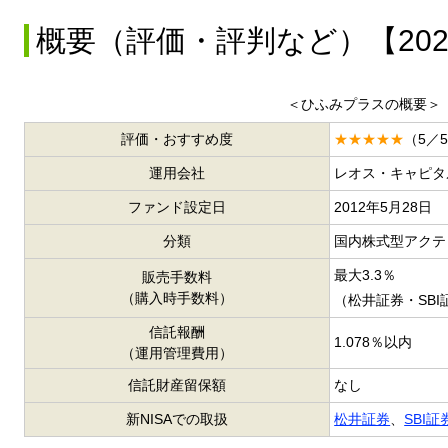
概要（評価・評判など）【20
＜ひふみプラスの概要＞
評価・おすすめ度
★★★★★
（5／
運用会社
レオス・キャピタ
ファンド設定日
2012年5月28日
分類
国内株式型アクテ
最大3.3％
販売手数料
（購入時手数料）
（松井証券・SB
信託報酬
1.078％以内
（運用管理費用）
信託財産留保額
なし
新NISAでの取扱
松井証券
、
SBI証