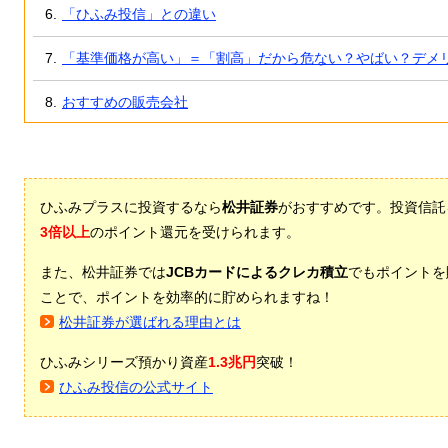
「ひふみ投信」との違い
「基準価格が高い」＝「割高」だから危ない？やばい？デメ
おすすめの販売会社
ひふみプラスに投資するなら
松井証券
がおすすめです。投資信託
3倍以上
のポイント還元を受けられます。
また、松井証券では
JCBカードによるクレカ積立
でもポイントを
ことで、ポイントを効率的に貯められますね！
松井証券が選ばれる理由とは
ひふみシリーズ預かり資産
1.3兆円
突破！
ひふみ投信の公式サイト