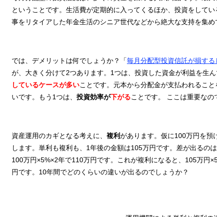
ということです。生活費が定期的に入ってくるほか、投資をしてい
事をリタイアした年金生活のシニア世代などから絶大な支持を集め
では、デメリットは何でしょうか？「
毎月分配型投資信託が損する
が、大きく分けて2つあります。1つは、投資した資金が利益を生
しているケースが多い
ことです。元本から分配金が支払われること
いです。もう1つは、
投資効率が
下がる
ことです。 ここは重要なの
資産運用のカギとなる考えに、
複利
があります。仮に100万円を預
します。単利も複利も、1年後の金額は105万円です。差が出るの
100万円×5%×2年で110万円です。これが複利になると、105万円×
円です。10年間でどのくらいの違いが出るのでしょうか？