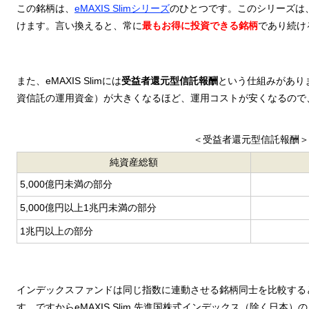
この銘柄は、
eMAXIS Slimシリーズ
のひとつです。このシリーズは
けます。言い換えると、常に
最もお得に投資できる銘柄
であり続け
また、eMAXIS Slimには
受益者還元型信託報酬
という仕組みがあり
資信託の運用資金）が大きくなるほど、運用コストが安くなるので
＜受益者還元型信託報酬＞
純資産総額
5,000億円未満の部分
5,000億円以上
1兆円未満の部分
1兆円以上の部分
インデックスファンドは同じ指数に連動させる銘柄同士を比較する
す。ですからeMAXIS Slim 先進国株式インデックス（除く日