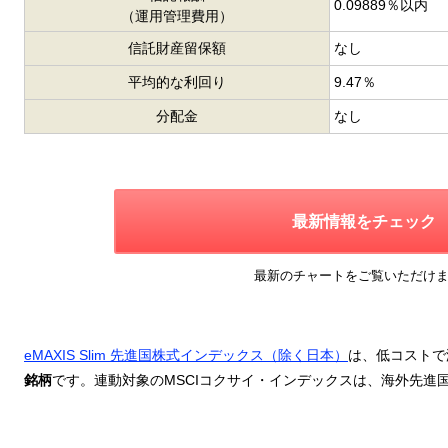
0.09889％以内
（運用管理費用）
信託財産留保額
なし
平均的な利回り
9.47％
分配金
なし
最新情報をチェック
最新のチャートをご覧いただけ
eMAXIS Slim 先進国株式インデックス（除く日本）
は、低コストで
銘柄
です。連動対象のMSCIコクサイ・インデックスは、海外先進