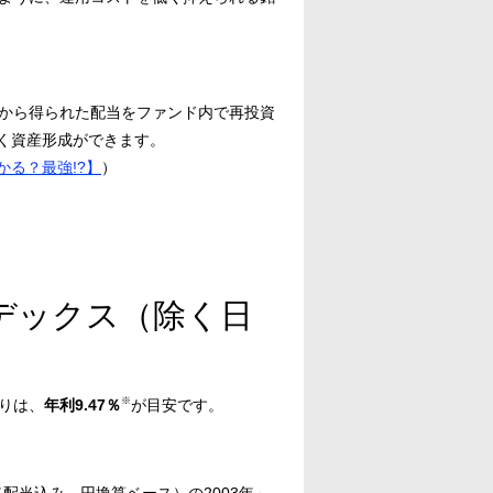
、株式から得られた配当をファンド内で再投資
く資産形成ができます。
る？最強!?】
）
インデックス（除く日
※
回りは、
年利9.47％
が目安です。
配当込み、円換算ベース）の2003年～