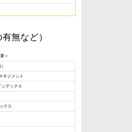
の有無など）
概要＞
5）
トマネジメント
インデックス
ックス