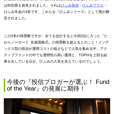
は特別賞も発表されました。それは
ひふみ投信
・
ひふみプラス
・
ひふみ年金の3本です。これらを『ひふみシリーズ』として賞が贈
呈されました。
この3本の得票数ですが、全てを合計すると今回2位に入った『た
わらノーロード 先進国株式』の得票数を超えるとのこと！インデ
ックス型の投信が運用コストの低さなどで人気を集める中、アク
ティブファンドの中でも透明性の高い運用と、TOPIXを上回る結
果を出している点が、ひふみの人気を支えているのでしょう。
今後の『投信ブロガーが選ぶ！ Fund
of the Year』の発展に期待！