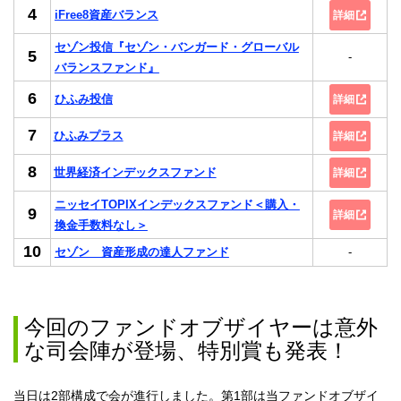
4
iFree8資産バランス
詳細
セゾン投信『セゾン・バンガード・グローバル
5
-
バランスファンド』
6
ひふみ投信
詳細
7
ひふみプラス
詳細
8
世界経済インデックスファンド
詳細
ニッセイTOPIXインデックスファンド＜購入・
9
詳細
換金手数料なし＞
10
セゾン 資産形成の達人ファンド
-
今回のファンドオブザイヤーは意外
な司会陣が登場、特別賞も発表！
当日は2部構成で会が進行しました。第1部は当ファンドオブザイ