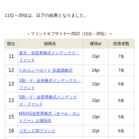
11位～20位は、以下の結果となりました。
＜ファンドオブザイヤー2022（11位～20位）＞
順位
銘柄名
獲得pt
投票者数
楽天・全世界株式インデックス・
11
15pt
7名
ファンド
12
たわらノーロード 先進国株式
14pt
7名
SBI・V・全米株式インデックス・
13
12pt
6名
ファンド
SBI・V・全世界株式インデック
13
12pt
6名
ス・ファンド
MAXIS全世界株式（オール・カン
15
12pt
5名
トリー）上場投信
16
コモンズ30ファンド
11pt
6名