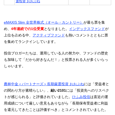
選投資 おおぶね
eMAXIS Slim 全世界株式（オール・カントリー）
が最も票を集
め、
4年連続での1位受賞
となりました。
インデックスファンド
が
上位を占める中、
アクティブファンド
も熱いコメントとともに票
を集めてランクインしています。
投信ブロガーたちは、運用している人の努力や、ファンドの歴史
も加味して「だから好きなんだ！」と投票される人が多くいらっ
しゃいます。
農林中金＜パートナーズ＞長期厳選投資 おおぶね
には「受益者と
の関わり方が素晴らしい」、
結い2101
には「投資先へのリスペク
トが感じられる」と評価されていました。
ひふみ投信
は直近の運
用成績について厳しい意見もありながら「長期保有受益者に利益
を還元してきたことは評価すべき」とコメントされていました。