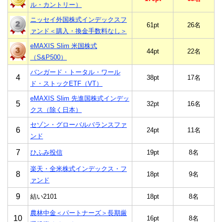
ル・カントリー）
ニッセイ外国株式インデックスフ
61pt
26名
ァンド＜購入・換金手数料なし＞
eMAXIS Slim 米国株式
44pt
22名
（S&P500）
バンガード・トータル・ワール
4
38pt
17名
ド・ストックETF（VT）
eMAXIS Slim 先進国株式インデッ
5
32pt
16名
クス（除く日本）
セゾン・グローバルバランスファ
6
24pt
11名
ンド
7
ひふみ投信
19pt
8名
楽天・全米株式インデックス・フ
8
18pt
9名
ァンド
9
結い2101
18pt
8名
農林中金＜パートナーズ＞長期厳
10
16pt
8名