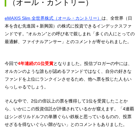
（オール・カントリー）
eMAXIS Slim 全世界株式（オール・カントリー）
は、全世界（日
本を含む先進国＋新興国）の株式に投資できるインデックスファ
ンドです。“オルカン”との呼び名で親しまれ「多くの人にとっての
最適解、ファイナルアンサー」とのコメントが寄せられました。
今回で
4年連続の1位受賞
となりました。投信ブロガーの中には、
オルカンのような誰もが認めるファンドではなく、自分の好きな
ファンドを上位にランクインさせるため、他へ票を投じた人もい
らっしゃるでしょう。
そんな中で、2位の倍以上の票を獲得して1位を受賞したことか
ら、いかにこの投資信託が評価されているかが窺えます。「4連覇
はシンボリルドルフの単勝ぐらい鉄板と思っているものの、投票
せざるを得ないぐらい隙がない」とのコメントもありました。