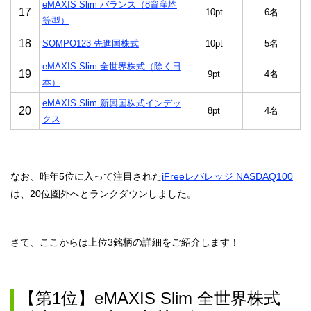
eMAXIS Slim バランス（8資産均
17
10pt
6名
等型）
18
SOMPO123 先進国株式
10pt
5名
eMAXIS Slim 全世界株式（除く日
19
9pt
4名
本）
eMAXIS Slim 新興国株式インデッ
20
8pt
4名
クス
なお、昨年5位に入って注目された
iFreeレバレッジ NASDAQ100
は、20位圏外へとランクダウンしました。
さて、ここからは上位3銘柄の詳細をご紹介します！
【第1位】eMAXIS Slim 全世界株式