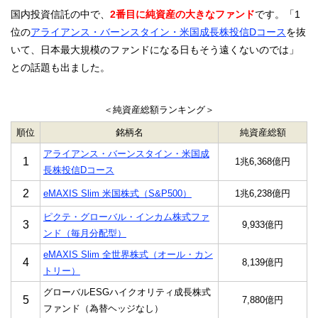
国内投資信託の中で、
2番目に純資産の大きなファンド
です。「1
位の
アライアンス・バーンスタイン・米国成長株投信Dコース
を抜
いて、日本最大規模のファンドになる日もそう遠くないのでは」
との話題も出ました。
＜純資産総額ランキング＞
順位
銘柄名
純資産総額
アライアンス・バーンスタイン・米国成
1
1兆6,368億円
長株投信Dコース
2
eMAXIS Slim 米国株式（S&P500）
1兆6,238億円
ピクテ・グローバル・インカム株式ファ
3
9,933億円
ンド（毎月分配型）
eMAXIS Slim 全世界株式（オール・カン
4
8,139億円
トリー）
グローバルESGハイクオリティ成長株式
5
7,880億円
ファンド（為替ヘッジなし）