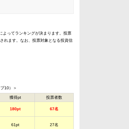
によってランキングが決まります。投票
点されます。なお、投票対象となる投資信
プ10）＞
獲得pt
投票者数
180pt
67名
61pt
27名