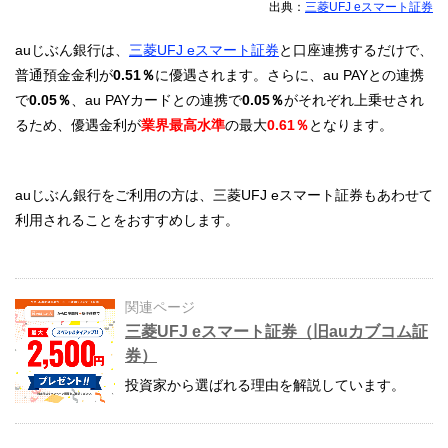
出典：
三菱UFJ eスマート証券
auじぶん銀行は、
三菱UFJ eスマート証券
と口座連携するだけで、
普通預金金利が
0.51％
に優遇されます。さらに、au PAYとの連携
で
0.05％
、au PAYカードとの連携で
0.05％
がそれぞれ上乗せされ
るため、優遇金利が
業界最高水準
の最大
0.61％
となります。
auじぶん銀行をご利用の方は、三菱UFJ eスマート証券もあわせて
利用されることをおすすめします。
関連ページ
三菱UFJ eスマート証券（旧auカブコム証
券）
投資家から選ばれる理由を解説しています。