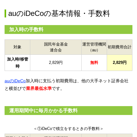
auのiDeCoの基本情報・手数料
加入時の手数料
国民年金基金
運営管理機関
対象
初期費用合計
連合会
（au）
加入時/移管
2,829円
無料
2,829円
時
auのiDeCo
加入時に支払う初期費用は、他の大手ネット証券会社
と横並びで
業界最低水準
です。
運用期間中に毎月かかる手数料
＜①iDeCoで積立をするときの手数料＞