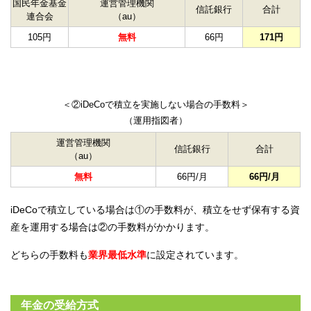
国民年金基金
運営管理機関
信託銀行
合計
連合会
（au）
105円
無料
66円
171円
＜②iDeCoで積立を実施しない場合の手数料＞
（運用指図者）
運営管理機関
信託銀行
合計
（au）
無料
66円/月
66円/月
iDeCoで積立している場合は①の手数料が、積立をせず保有する資
産を運用する場合は②の手数料がかかります。
どちらの手数料も
業界最低水準
に設定されています。
年金の受給方式