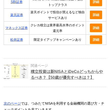
SBI証券
詳細
トップクラス
楽天ポイントで投信が買えるなど独自
楽天証券
詳細
サービスあり
クレカ積立は業界最高水準のポイント
マネックス証券
詳細
還元率
松井証券
限定タイアップキャンペーンあり
詳細
関連ページ
積立投資は新NISAとiDeCoどっちからや
るべき？【50歳が優先すべきは？】
次のページ
では、つみたてNISAを利用する金融機関の選び方・チ
ェックポイントを見ていきます。