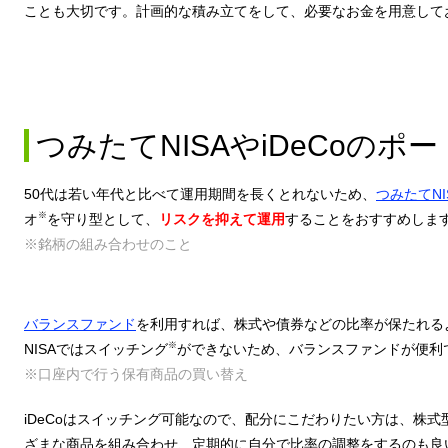
ことも大切です。計画的な積み立てをして、必要なお金を用意して
つみたてNISAやiDeCoのポ
50代は若い年代と比べて運用期間を長くとれないため、
つみたてNI
※
オ
を守り型として、
リスクを抑えて運用
することをおすすめしま
※銘柄の組み合わせのこと
バランスファンド
を利用すれば、株式や債券などの比率が保たれる
※
NISAではスイッチング
ができないため、バランスファンドが便利
※口座内で行う保有商品の買い替え
iDeCoはスイッチング可能なので、配分にこだわりたい方は、株
ざまな商品を組み合わせ、定期的に自分で比率の調整をするのも良