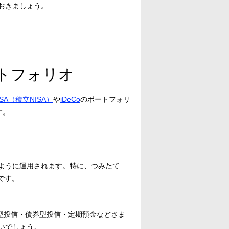
おきましょう。
ートフォリオ
SA（積立NISA）
や
iDeCo
のポートフォリ
す。
ように運用されます。特に、つみたて
です。
式型投信・債券型投信・定期預金などさま
いでしょう。