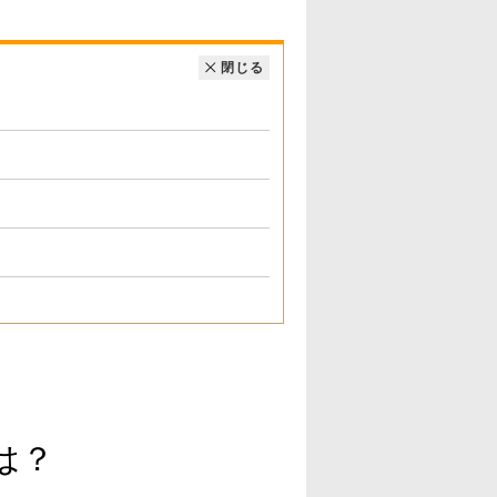
閉じる
は？