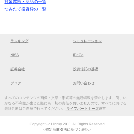
対象銘柄・商品の一覧
つみたて投資枠の一覧
ランキング
シミュレーション
NISA
iDeCo
証券会社
投資信託の基礎
ブログ
お問い合わせ
すべてのコンテンツの画像・文章・形式等の無断転載を禁止します。
尚、い
かなる不利益が生じた際にも一切の責任を負いませんので、すべてにおける
最終判断はご自身で行ってください。
ライフパートナーズ
運営
Copyright - c Hiccky 2011. All Rights Reserved
＜
特定商取引法に基づく表記
＞