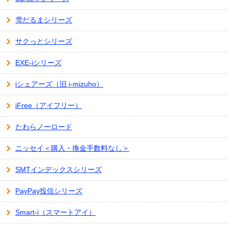
雪だるまシリーズ
サクっとシリーズ
EXE-iシリーズ
iシェアーズ（旧 i-mizuho）
iFree（アイフリー）
たわらノーロード
ニッセイ＜購入・換金手数料なし＞
SMTインデックスシリーズ
PayPay投信シリーズ
Smart-i（スマートアイ）