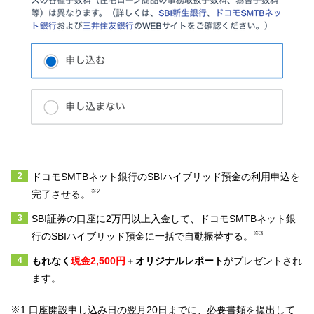
ドコモSMTBネット銀行のSBIハイブリッド預金の利用申込を
※2
完了させる。
SBI証券の口座に2万円以上入金して、ドコモSMTBネット銀
※3
行のSBIハイブリッド預金に一括で自動振替する。
もれなく
現金
2,500円
＋
オリジナルレポート
がプレゼントされ
ます。
※1
口座開設申し込み日の翌月20日までに、必要書類を提出して