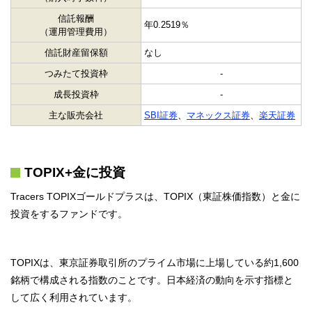
信託報酬
年0.2519％
（運用管理費用）
信託財産留保額
なし
つみたて投資枠
-
成長投資枠
-
主な販売会社
SBI証券
、
マネックス証券
、
楽天証券
TOPIX+金に投資
Tracers TOPIXゴールドプラスは、TOPIX（東証株価指数）と金に
投資をするファンドです。
TOPIXは、東京証券取引所のプライム市場に上場している約1,600
銘柄で構成される指数のことです。日本経済の動向を示す指標と
して広く利用されています。