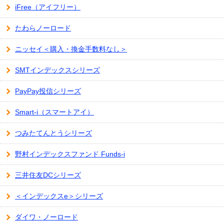
iFree（アイフリー）
たわらノーロード
ニッセイ＜購入・換金手数料なし＞
SMTインデックスシリーズ
PayPay投信シリーズ
Smart-i（スマートアイ）
つみたてんとうシリーズ
野村インデックスファンド Funds-i
三井住友DCシリーズ
＜インデックスe＞シリーズ
ダイワ・ノーロード