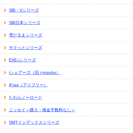
SBI・Vシリーズ
SBI日本シリーズ
雪だるまシリーズ
サクっとシリーズ
EXE-iシリーズ
iシェアーズ（旧 i-mizuho）
iFree（アイフリー）
たわらノーロード
ニッセイ＜購入・換金手数料なし＞
SMTインデックスシリーズ