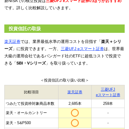
新NISAでの積立投資は
三菱UFJ eスマート証券のほうがおすすめ
です。詳しく比較解説していきます。
投資信託の取扱
楽天証券
では、業界最低水準の運用コストを目指す「
楽天＋シリ
ーズ
」に投資できます。一方、
三菱UFJ eスマート証券
は、世界最
大級の運用会社であるバンガード社のETFに超低コストで投資で
きる「
SBI・Vシリーズ
」を取り扱っています。
＜投資信託の取り扱い比較＞
三菱UFJ
比較項目
楽天証券
eスマート証券
つみたて投資枠対象商品本数
2,685本
259本
楽天・オールカントリー
-
楽天・S&P500
-