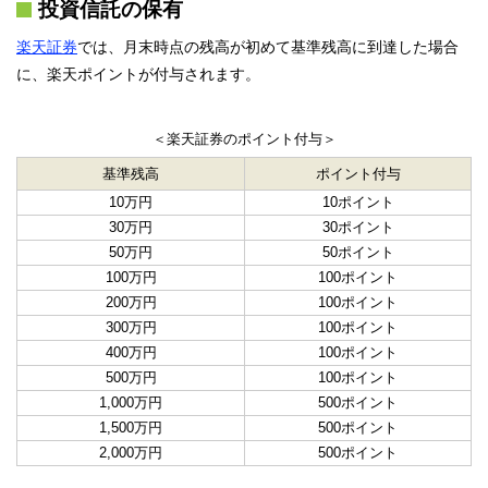
投資信託の保有
楽天証券
では、月末時点の残高が初めて基準残高に到達した場合
に、楽天ポイントが付与されます。
＜楽天証券のポイント付与＞
基準残高
ポイント付与
10万円
10ポイント
30万円
30ポイント
50万円
50ポイント
100万円
100ポイント
200万円
100ポイント
300万円
100ポイント
400万円
100ポイント
500万円
100ポイント
1,000万円
500ポイント
1,500万円
500ポイント
2,000万円
500ポイント