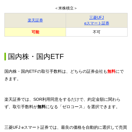
＜米株積立＞
三菱UFJ
楽天証券
eスマート証券
可能
不可
国内株・国内ETF
国内株・国内ETFの取引手数料は、どちらの証券会社も
無料
にで
きます。
楽天証券では、SOR利用同意をするだけで、約定金額に関わら
ず、取引手数料が
無料
になる「ゼロコース」を選択できます。
三菱UFJ eスマート証券では、最良の価格を自動的に選択して売買