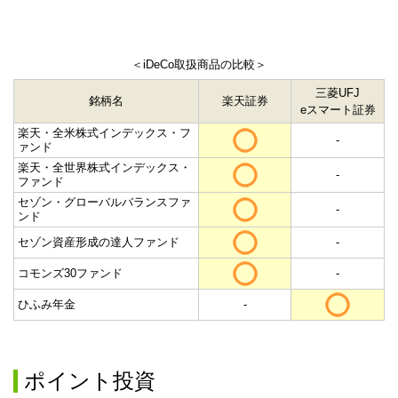
＜iDeCo取扱商品の比較＞
三菱UFJ
銘柄名
楽天証券
eスマート証券
楽天・全米株式インデックス・フ
-
ァンド
楽天・全世界株式インデックス・
-
ファンド
セゾン・グローバルバランスファ
-
ンド
セゾン資産形成の達人ファンド
-
コモンズ30ファンド
-
ひふみ年金
-
ポイント投資