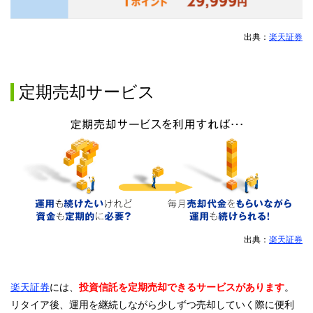
出典：
楽天証券
定期売却サービス
出典：
楽天証券
楽天証券
には、
投資信託を定期売却できるサービスがあります
。
リタイア後、運用を継続しながら少しずつ売却していく際に便利