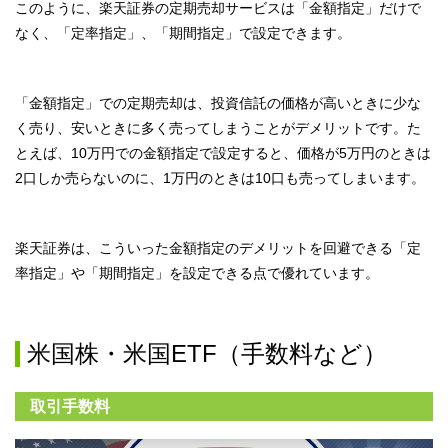
このように、楽天証券の定期売却サービスは「金額指定」だけで
なく、「定率指定」、「期間指定」で設定できます。
「金額指定」での定期売却は、投資信託の価格が高いときに少な
く売り、安いときに多く売ってしまうことがデメリットです。た
とえば、10万円での金額指定で設定すると、価格が5万円のときは
2口しか売らないのに、1万円のときは10口も売ってしまいます。
楽天証券は、こういった金額指定のデメリットを回避できる「定
率指定」や「期間指定」を設定できる点で優れています。
米国株・米国ETF（手数料など）
取引手数料