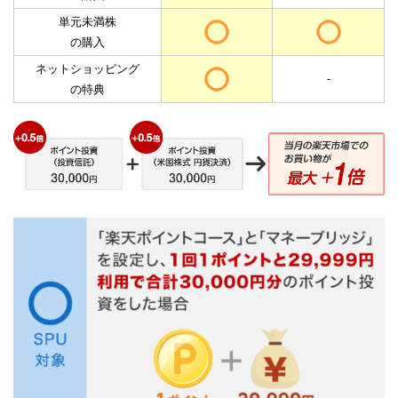
単元未満株
の購入
ネットショッピング
-
の特典